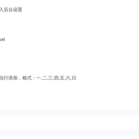
入后台设置
et
添加，格式：一,二,三,四,五,六,日